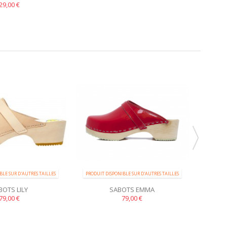
ANGORA
29,00 €
BLE SUR D'AUTRES TAILLES
PRODUIT DISPONIBLE SUR D'AUTRES TAILLES
BOTS LILY
SABOTS EMMA
79,00 €
79,00 €