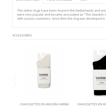
The oldest clogs have been found in the Netherlands and are 
were very popular and became associated as "The Swedish Clog 
with curious customers. Since then the clog was developed in a
ACCESSOIRES
CHAUSSETTES EN ANGORA VARMA
CHAUSSETTES EN 