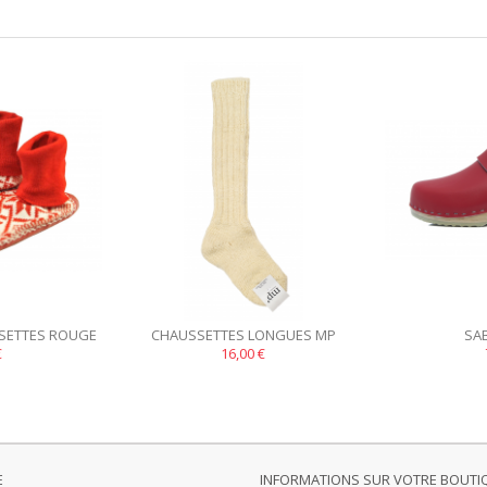
SETTES ROUGE
CHAUSSETTES LONGUES MP
SA
NC
€
BLANCHES
16,00 €
E
INFORMATIONS SUR VOTRE BOUTI