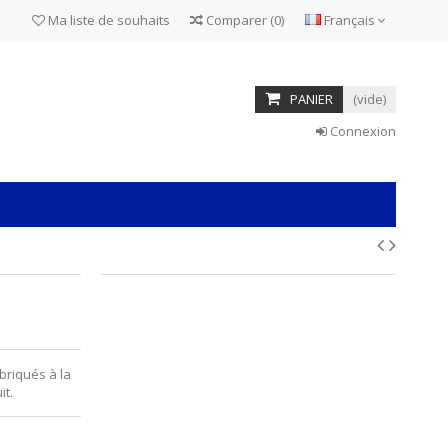
Ma liste de souhaits
Comparer
(
0
)
Français
PANIER
(vide)
Connexion
briqués à la
it.