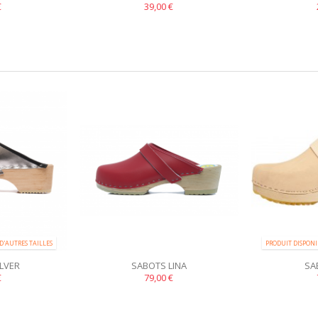
€
ROUGE
39,00 €
D'AUTRES TAILLES
PRODUIT DISPONI
LVER
SABOTS LINA
SA
€
79,00 €