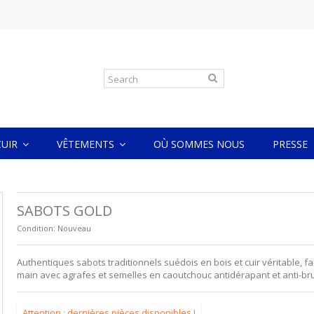
CUIR
VÊTEMENTS
OÙ SOMMES NOUS
PRESSE
SABOTS GOLD
Condition:
Nouveau
Authentiques sabots traditionnels suédois en bois et cuir véritable, fa
main avec agrafes et semelles en caoutchouc antidérapant et anti-bru
Attention : dernières pièces disponibles !