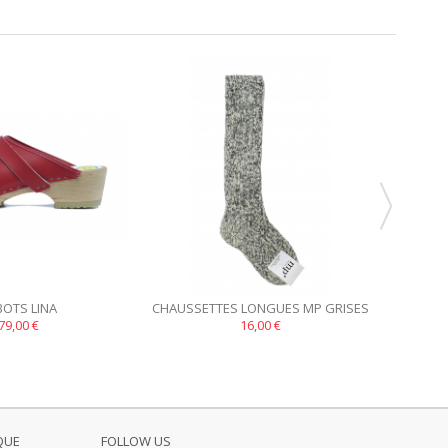
BOTS LINA
CHAUSSETTES LONGUES MP GRISES
S
79,00 €
16,00 €
QUE
FOLLOW US