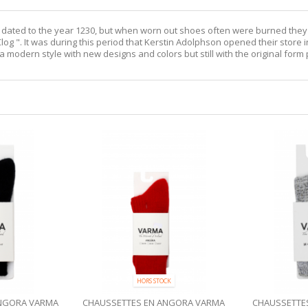
dated to the year 1230, but when worn out shoes often were burned they c
". It was during this period that Kerstin Adolphson opened their store in
 modern style with new designs and colors but still with the original form
HORS STOCK
ANGORA VARMA
CHAUSSETTES EN ANGORA VARMA
CHAUSSETTE