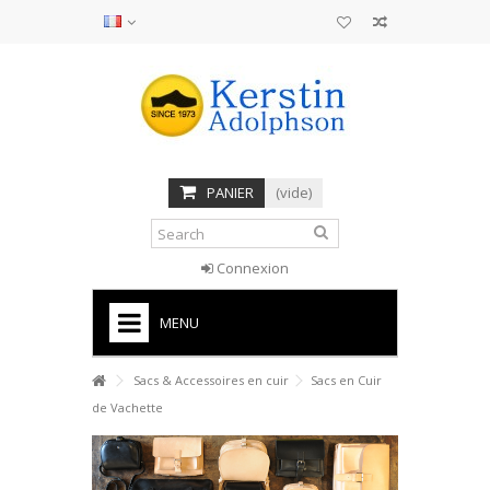
PANIER
(vide)
Connexion
MENU
HOME
Sacs & Accessoires en cuir
Sacs en Cuir
de Vachette
BOTTES
SANDALES