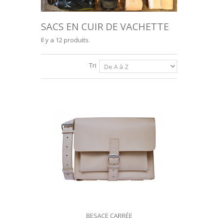
SEMELLES EN MOUTON
+
SACS & ACCESSOIRES EN CUIR
SACS EN CUIR DE VACHETTE
Il y a 12 produits.
Tri
BESACE CARRÉE