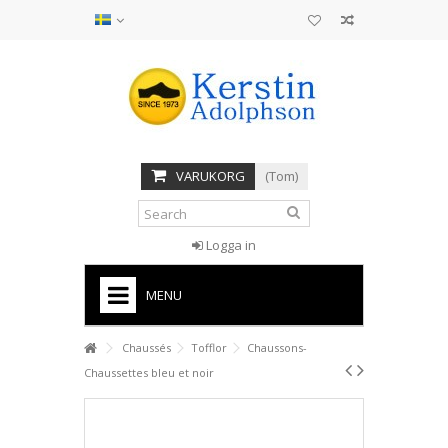
VARUKORG
(Tom)
Logga in
MENU
HOME
Chaussés
Tofflor
Chaussons-
Chaussettes bleu et noir
STÖVLAR
SANDALER