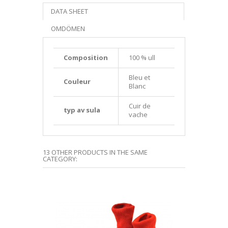
DATA SHEET
OMDÖMEN
Composition
100 % ull
Bleu et
Couleur
Blanc
Cuir de
typ av sula
vache
13 OTHER PRODUCTS IN THE SAME
CATEGORY: