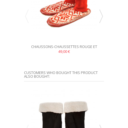
PRODUCT AVAILA
CHAUSSONS-CHAUSSETTES ROUGE ET
CHAUSSONS-C
49,00 €
BLANC
CUSTOMERS WHO BOUGHT THIS PRODUCT
ALSO BOUGHT: