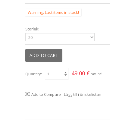
Warning: Last items in stock!
Storlek:
ADD TO CART
49,00 €
Quantity:
tax incl.
Add to Compare
Lägg till i önskelistan